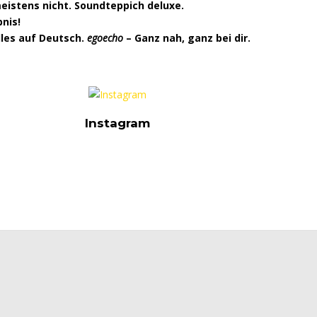
meistens nicht. Soundteppich deluxe.
nis!
alles auf Deutsch.
egoecho
–
G
anz nah, ganz bei dir.
Instagram